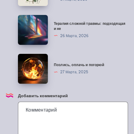
влияние
сложной
Терапия
травмы
Терапия сложной травмы: подходящая
сложной
на
и не
травмы:
развитие
26 Марта, 2026
подходящая
мозга
и
не
Позлись,
оплачь
Позлись, оплачь и погорюй
и
27 Марта, 2025
погорюй
Добавить комментарий