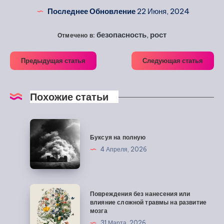
Последнее Обновление
22 Июня, 2024
безопасность
,
рост
Отмечено в:
Предыдущая статья
Следующая статья
Похожие статьи
Буксуя
на
Буксуя на полную
полную
4 Апреля, 2026
Повреждения
Повреждения без нанесения или
без
влияние сложной травмы на развитие
мозга
нанесения
31 Марта, 2026
или