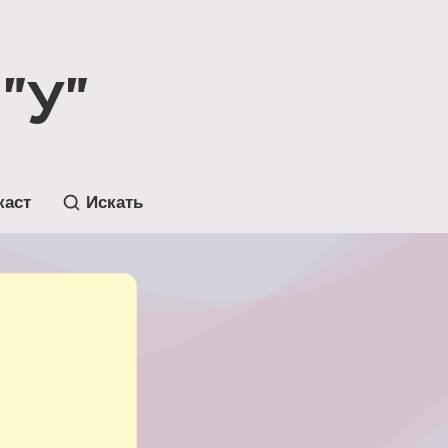
"У"
каст
Искать