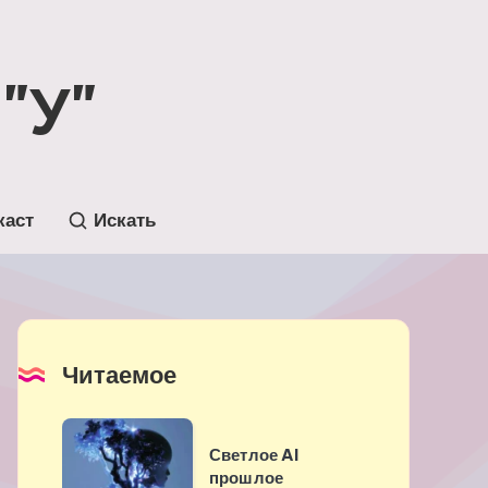
"У"
каст
Искать
Читаемое
Светлое
Светлое AI
AI
прошлое