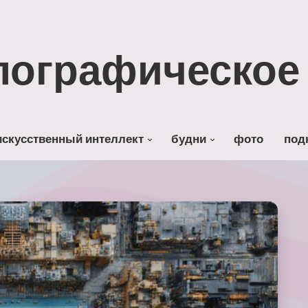
лографическое 
искусственный интеллект
будни
фото
под