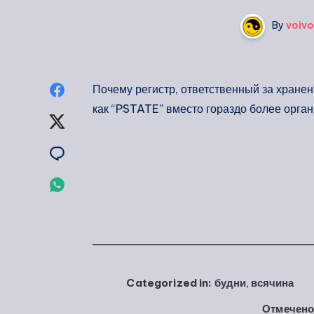
By
voivo
Опубликовать
Почему регистр, ответственный за хране
как “PSTATE” вместо гораздо более орг
на
Опубликовать
Facebook
на
Опубликовать
Twitter
на
Опубликовать
Email
на
Whatsapp
Categorized in:
будни
,
всячина
Отмечено