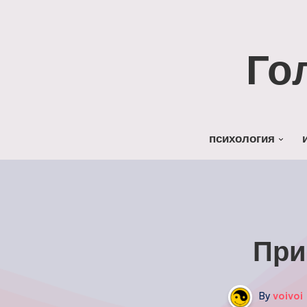
Го
психология
При
By
voivoi