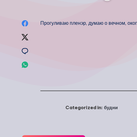
Опубликовать
Прогуливаю пленэр, думаю о вечном, око
на
Опубликовать
Facebook
на
Опубликовать
Twitter
на
Опубликовать
Email
на
Whatsapp
Categorized in:
будни