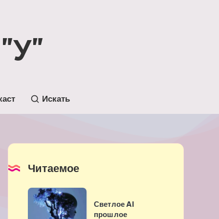
"У"
каст
Искать
Читаемое
Светлое
Светлое AI
AI
прошлое